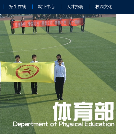
招生在线
就业中心
人才招聘
校园文化