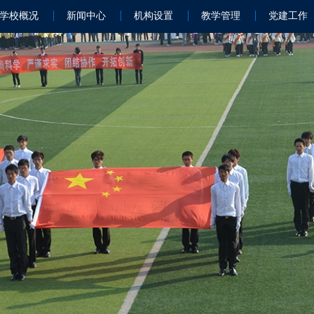
学校概况
新闻中心
机构设置
教学管理
党建工作